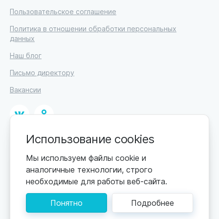
Пользовательское соглашение
Политика в отношении обработки персональных
данных
Наш блог
Письмо директору
Вакансии
Использование cookies
© 2026
ИП Высоцкий Дмитрий Петрович, ИНН 233610721148
Мы используем файлы cookie и
аналогичные технологии, строго
0+
Цены обновляются по мере поступления новой
необходимые для работы веб-сайта.
информации. Точную стоимость уточняйте у
пансионата. Информация, предоставленная на сайте,
Понятно
Подробнее
не может быть использована для постановки
диагноза, назначения лечения и не заменяет прием