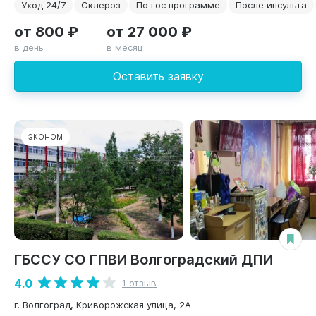
Уход 24/7
Склероз
По гос программе
После инсульта
от 800 ₽
от 27 000 ₽
в день
в месяц
Оставить заявку
ЭКОНОМ
ГБССУ СО ГПВИ Волгоградский ДПИ
4.0
1 отзыв
г. Волгоград, Криворожская улица, 2А