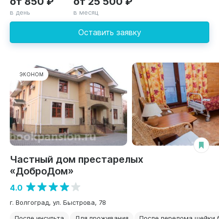
от 850 ₽
от 25 500 ₽
в день
в месяц
Оставить заявку
ЭКОНОМ
Частный дом престарелых
«ДоброДом»
4.0
г. Волгоград, ул. Быстрова, 78
После инсульта
Для проживания
После перелома шейки 