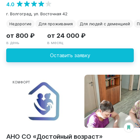
4.0
г. Волгоград, ул. Восточная 42
Недорогие
Для проживания
Для людей с деменцией
П
от 800 ₽
от 24 000 ₽
в день
в месяц
Оставить заявку
КОМФОРТ
АНО СО «Достойный возраст»