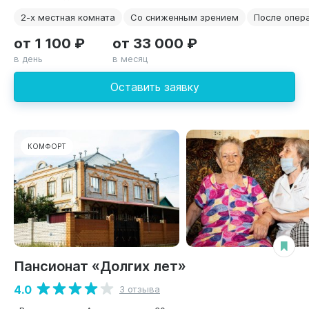
2-х местная комната
Со сниженным зрением
После опер
от 1 100 ₽
от 33 000 ₽
в день
в месяц
Оставить заявку
КОМФОРТ
Пансионат «Долгих лет»
4.0
3 отзыва