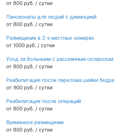
чисто, кормят отлично, вся еда разнообразная
от 800 руб. / сутки
и вкусная, мама лопает за обе щеки))) Люди
Пансионаты для людей с деменцией
гуляют во дворе и сидят в коридорах, у них
от 800 руб. / сутки
играет музыка, они могут смотреть
телевизоры, очень живая атмосфера там
Размещение в 2-х местных номерах
царит! Благодарю этот пансионат,
от 1000 руб. / сутки
процветания вам и огромное спасибо за
маму!!!
Уход за больными с рассеянным склерозом
от 800 руб. / сутки
Реабилитация после перелома шейки бедра
от 900 руб. / сутки
Реабилитация после операций
от 800 руб. / сутки
Временное размещение
от 800 руб. / сутки