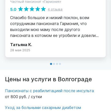
Частный пансионат «Гармония»
5.0
4 отзыва
Спасибо большое и низкий поклон, всем
сотрудникам пансионата Гармония, что
выходили мою маму после другого
пансоната в котомом ее угробили и довели
до ужасного состояния!!! Она перенесла
Татьяна К.
инсульт 8 лет назад, слегла как лет 5 назад,
28 мая 2025
но в пансионате Гармония, девочеи смогли ее
посадить в инвалидную коляску и даже
кушать она стала самостоятельно, смотрю на
маму, и глазам не верю! Как я рада и
довольна, что есть такие добросердечные
Цены на услуги в Волгограде
люди! Ухаживать за больными, лежачими это
не легкий труд, это надо быть действительно
Пансионаты с реабилитацией после инсульта
настоящими людьми, отзывчивыми, добрыми
от 800 руб. / сутки
душой и сердцем и иметь огромное терпение!
Еще хочу добавить, что в пансионате тепло и
Уход за больными сахарным диабетом