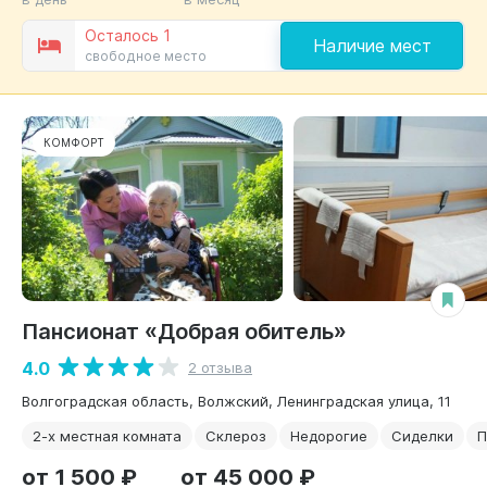
Осталось 1
Наличие мест
свободное место
КОМФОРТ
Пансионат «Добрая обитель»
4.0
2 отзыва
Волгоградская область, Волжский, Ленинградская улица, 11
2-х местная комната
Склероз
Недорогие
Сиделки
П
от 1 500 ₽
от 45 000 ₽