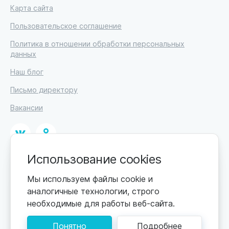
Карта сайта
Пользовательское соглашение
Политика в отношении обработки персональных
данных
Наш блог
Письмо директору
Вакансии
Использование cookies
© 2026
ИП Высоцкий Дмитрий Петрович, ИНН 233610721148
Мы используем файлы cookie и
аналогичные технологии, строго
0+
Цены обновляются по мере поступления новой
необходимые для работы веб-сайта.
информации. Точную стоимость уточняйте у
пансионата. Информация, предоставленная на сайте,
Понятно
Подробнее
не может быть использована для постановки