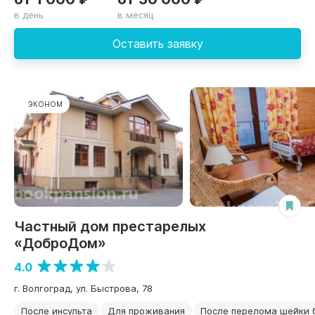
в день
в месяц
Оставить заявку
ЭКОНОМ
Частный дом престарелых
«ДоброДом»
4.0
г. Волгоград, ул. Быстрова, 78
После инсульта
Для проживания
После перелома шейки 