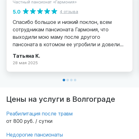
Частный пансионат «Гармония»
5.0
4 отзыва
Спасибо большое и низкий поклон, всем
сотрудникам пансионата Гармония, что
выходили мою маму после другого
пансоната в котомом ее угробили и довели
до ужасного состояния!!! Она перенесла
Татьяна К.
инсульт 8 лет назад, слегла как лет 5 назад,
28 мая 2025
но в пансионате Гармония, девочеи смогли ее
посадить в инвалидную коляску и даже
кушать она стала самостоятельно, смотрю на
маму, и глазам не верю! Как я рада и
довольна, что есть такие добросердечные
Цены на услуги в Волгограде
люди! Ухаживать за больными, лежачими это
не легкий труд, это надо быть действительно
Реабилитация после травм
настоящими людьми, отзывчивыми, добрыми
от 800 руб. / сутки
душой и сердцем и иметь огромное терпение!
Еще хочу добавить, что в пансионате тепло и
Недорогие пансионаты