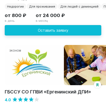
Недорогие
Для проживания
Для людей с деменцией
П
от 800 ₽
от 24 000 ₽
в день
в месяц
Оставить заявку
ЭКОНОМ
ГБССУ СО ГПВИ «Ергенинский ДПИ»
4.0