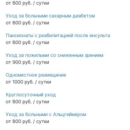
чисто, кормят отлично, вся еда разнообразная
от 800 руб. / сутки
и вкусная, мама лопает за обе щеки))) Люди
Уход за больными сахарным диабетом
гуляют во дворе и сидят в коридорах, у них
от 800 руб. / сутки
играет музыка, они могут смотреть
телевизоры, очень живая атмосфера там
Пансионаты с реабилитацией после инсульта
царит! Благодарю этот пансионат,
от 800 руб. / сутки
процветания вам и огромное спасибо за
маму!!!
Уход за пожилыми со сниженным зрением
от 900 руб. / сутки
Одноместное размещение
от 1000 руб. / сутки
Круглосуточный уход
от 800 руб. / сутки
Уход за больными с Альцгеймером
от 800 руб. / сутки