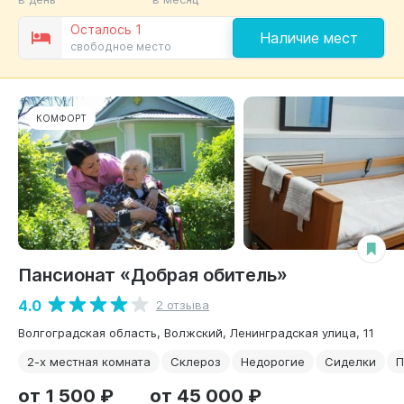
Осталось 1
Наличие мест
свободное место
КОМФОРТ
Пансионат «Добрая обитель»
4.0
2 отзыва
Волгоградская область, Волжский, Ленинградская улица, 11
2-х местная комната
Склероз
Недорогие
Сиделки
П
от 1 500 ₽
от 45 000 ₽