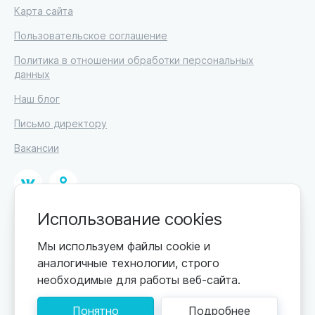
Карта сайта
Пользовательское соглашение
Политика в отношении обработки персональных
данных
Наш блог
Письмо директору
Вакансии
Использование cookies
© 2026
ИП Высоцкий Дмитрий Петрович, ИНН 233610721148
Мы используем файлы cookie и
аналогичные технологии, строго
0+
Цены обновляются по мере поступления новой
необходимые для работы веб-сайта.
информации. Точную стоимость уточняйте у
пансионата. Информация, предоставленная на сайте,
Понятно
Подробнее
не может быть использована для постановки