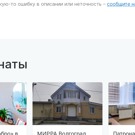
кую-то ошибку в описании или неточность –
сообщите н
наты
бро» в
МИРРА Волгоград
Патрон