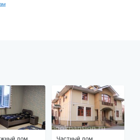
ам
ажный дом
Частный дом