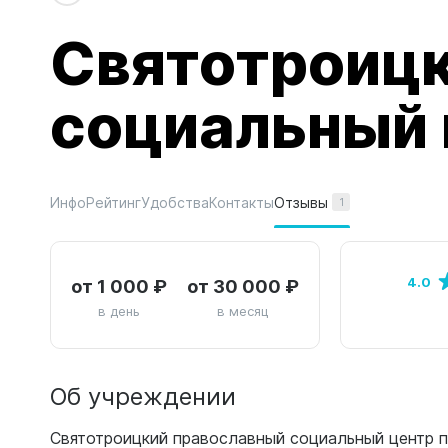
Святотроицк
социальный 
Отзывы
Инфо
Рейтинг
Удобства
Контакты
1
от 1 000 ₽
от 30 000 ₽
4.0
в день
в месяц
Об учреждении
Святотроицкий православный социальный центр 